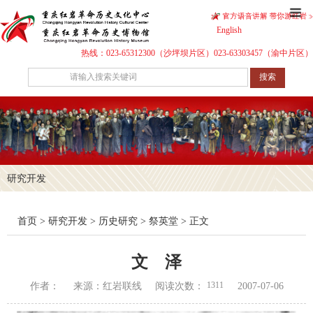
English
热线：023-65312300（沙坪坝片区）023-63303457（渝中片区）
搜索
研究开发
首页
>
研究开发
>
历史研究
>
祭英堂
> 正文
文 泽
1311
作者：
来源：红岩联线
阅读次数：
2007-07-06