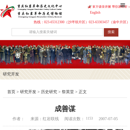
English
热线：023-65312300（沙坪坝片区）023-63303457（渝中片区）
搜索
研究开发
首页
>
研究开发
>
历史研究
>
祭英堂
> 正文
成善谋
1153
作者：
来源：红岩联线
阅读次数：
2007-07-05