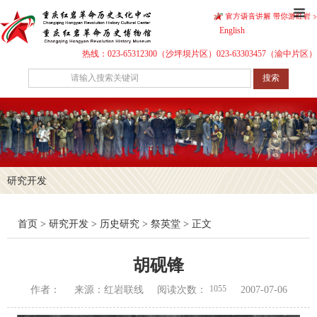
English
热线：023-65312300（沙坪坝片区）023-63303457（渝中片区）
搜索
研究开发
首页
>
研究开发
>
历史研究
>
祭英堂
> 正文
胡砚锋
1055
作者：
来源：红岩联线
阅读次数：
2007-07-06