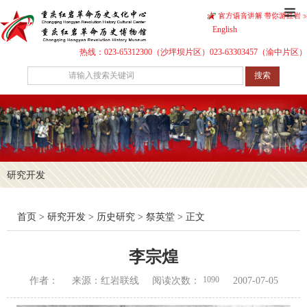
English
热线：023-65312300（沙坪坝片区）023-63303457（渝中片区）
搜索
研究开发
首页
>
研究开发
>
历史研究
>
祭英堂
> 正文
李宗煌
1090
作者：
来源：红岩联线
阅读次数：
2007-07-05