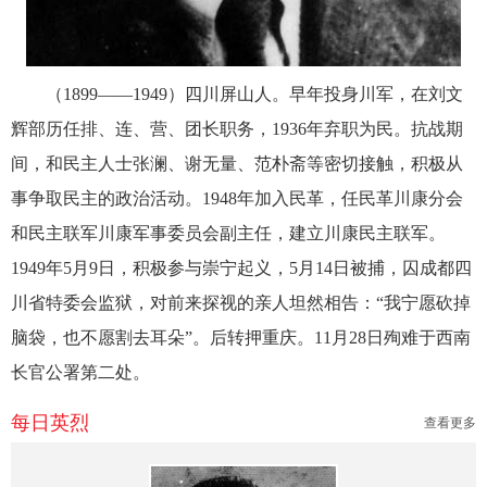
（1899——1949）四川屏山人。早年投身川军，在刘文
辉部历任排、连、营、团长职务，1936年弃职为民。抗战期
间，和民主人士张澜、谢无量、范朴斋等密切接触，积极从
事争取民主的政治活动。1948年加入民革，任民革川康分会
和民主联军川康军事委员会副主任，建立川康民主联军。
1949年5月9日，积极参与崇宁起义，5月14日被捕，囚成都四
川省特委会监狱，对前来探视的亲人坦然相告：“我宁愿砍掉
脑袋，也不愿割去耳朵”。后转押重庆。11月28日殉难于西南
长官公署第二处。
每日英烈
查看更多