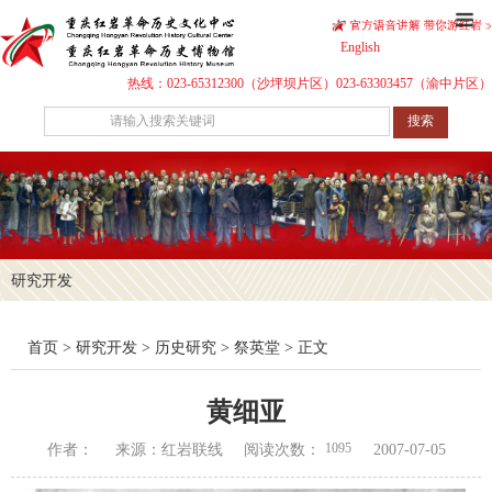
English
热线：023-65312300（沙坪坝片区）023-63303457（渝中片区）
搜索
研究开发
首页
>
研究开发
>
历史研究
>
祭英堂
> 正文
黄细亚
1095
作者：
来源：红岩联线
阅读次数：
2007-07-05