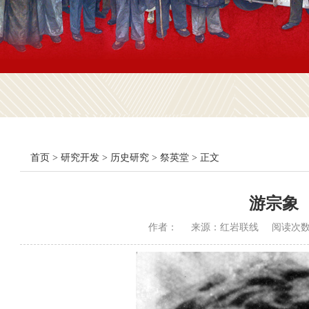
首页
>
研究开发
>
历史研究
>
祭英堂
> 正文
游宗象
作者：
来源：红岩联线
阅读次