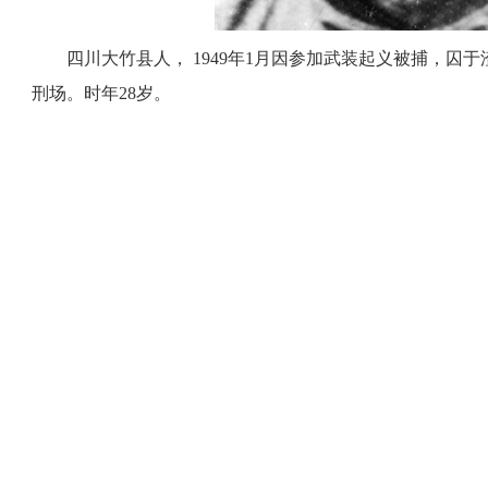
四川大竹县人， 1949年1月因参加武装起义被捕，囚于渣滓
刑场。时年28岁。