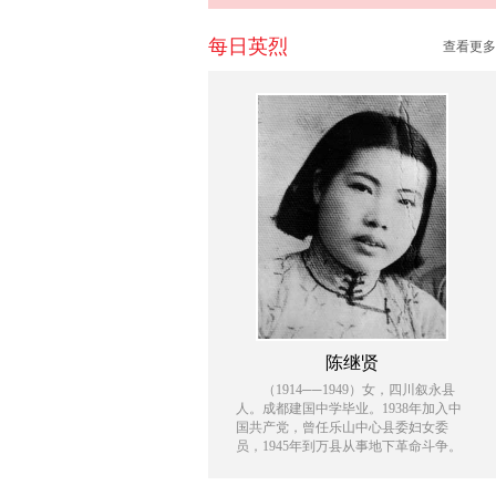
每日英烈
查看更多
陈继贤
（1914──1949）女，四川叙永县
人。成都建国中学毕业。1938年加入中
国共产党，曾任乐山中心县委妇女委
员，1945年到万县从事地下革命斗争。