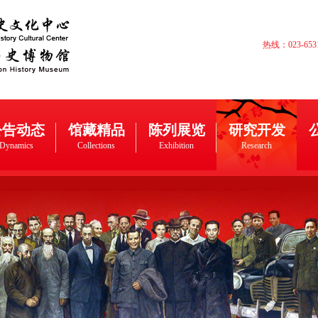
热线：023-65
公告动态
馆藏精品
陈列展览
研究开发
Dynamics
Collections
Exhibition
Research