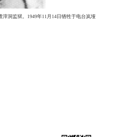
洞监狱。1949年11月14日牺牲于电台岚垭