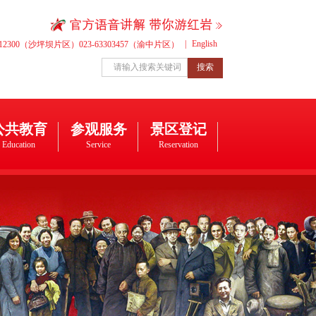
|
English
312300（沙坪坝片区）023-63303457（渝中片区）
搜索
公共教育
参观服务
景区登记
Education
Service
Reservation