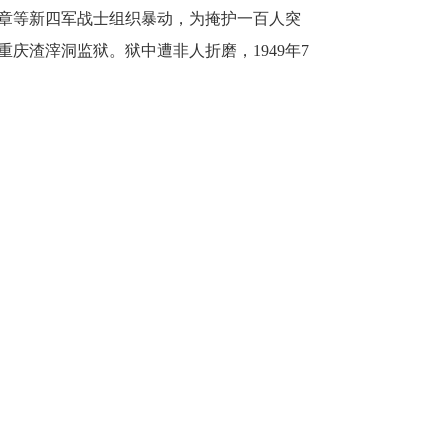
光章等新四军战士组织暴动，为掩护一百人突
重庆渣滓洞监狱。狱中遭非人折磨，1949年7