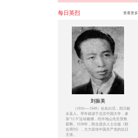
每日英烈
查看更多
刘振美
（1916──1949）化名白滔，四川叙
永县人。早年就读于北京中国大学，参
加“12·9”运动被捕，经许地山先生营救
获释。1938年，联合进步人士出版《联
合周刊》，大力宣传中国共产党的抗日
主张。