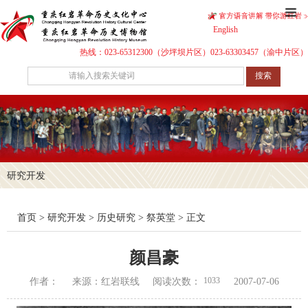
English
热线：023-65312300（沙坪坝片区）023-63303457（渝中片区）
搜索
研究开发
首页
>
研究开发
>
历史研究
>
祭英堂
> 正文
颜昌豪
1033
作者：
来源：红岩联线
阅读次数：
2007-07-06