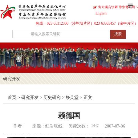
English
热线：023-65312300（沙坪坝片区）023-63303457（渝中片区）
搜索
研究开发
首页
>
研究开发
>
历史研究
>
祭英堂
> 正文
赖德国
1447
作者：
来源：红岩联线
阅读次数：
2007-07-06