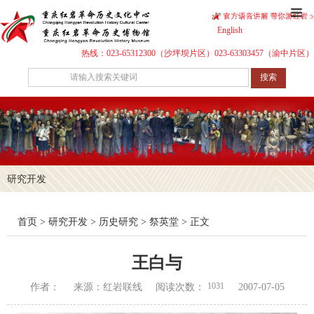
English
热线：023-65312300（沙坪坝片区）023-63303457（渝中片区）
搜索
研究开发
首页
>
研究开发
>
历史研究
>
祭英堂
> 正文
王白与
1031
作者：
来源：红岩联线
阅读次数：
2007-07-05