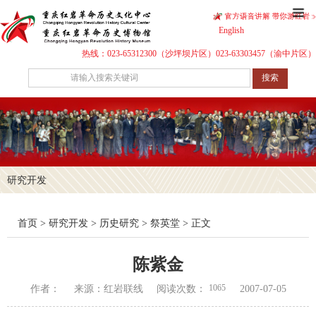
English
热线：023-65312300（沙坪坝片区）023-63303457（渝中片区）
搜索
研究开发
首页
>
研究开发
>
历史研究
>
祭英堂
> 正文
陈紫金
1065
作者：
来源：红岩联线
阅读次数：
2007-07-05