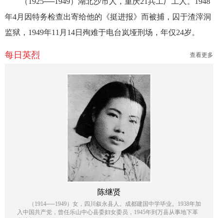
（1925──1949）湖北沙市人，重庆21兵工厂工人。1948
年4月因特务检查出寄给他的《挺进报》而被捕，囚于渣滓洞
监狱，1949年11月14日殉难于电台岚垭刑场，年仅24岁。
每日英烈
查看更多
陈继贤
（1914──1949）女，四川叙永县人。成都建国中学毕业。1938年加
入中国共产党，曾任乐山中心县委妇女委员，1945年到万县从事地下革