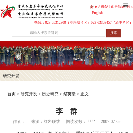
English
热线：023-65312300（沙坪坝片区）023-63303457（渝中片区）
搜索
研究开发
首页
>
研究开发
>
历史研究
>
祭英堂
> 正文
李 群
1132
作者：
来源：红岩联线
阅读次数：
2007-07-05