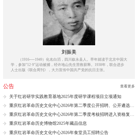
刘振美
（1916──1949）化名白滔，四川叙永县人。早年就读于北京中国大
学，参加“12·9”运动被捕，经许地山先生营救获释。1938年，联合进步
人士出版《联合周刊》，大力宣传中国共产党的抗日主张。
公告
查看更多
关于红岩研学实践教育基地2025年度研学课程项目立项通知
重庆红岩革命历史文化中心2026年第二季度公开招聘、公开遴选进入资格复审人员名单公示
重庆红岩革命历史文化中心2026年第二季度考核招聘进入资格复审人员名单公示
重庆红岩革命历史博物馆2025年藏品信息
重庆红岩革命历史文化中心2026年食堂员工招聘公告