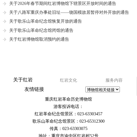
关于2026年春节期间红岩博物馆下辖景区开放时间的通告
关于八路军重庆办事处旧址——饶国模故居暂停对外开放的通告
关于歌乐山革命纪念馆恢复开放的通告
关于歌乐山革命纪念馆闭馆的通告
关于红岩博物馆取消预约的通告
关于红岩
红岩文化
服务内容
友情链接
重庆红岩革命历史博物馆
游客投诉电话：
红岩革命纪念馆景区：
023-63303457
歌乐山革命纪念馆景区：
023-65312300
传真：
023-63303075
地址：
重庆市渝中区红岩村52号